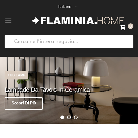
Italiano
0
Search
Salta
al
contenuto
TUB LAMP
Lampade Da Tavolo In Ceramica
Scopri Di Più