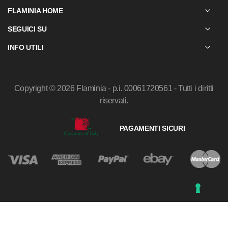
N
FLAMINIA HOME
e
SEGUICI SU
w
s
INFO UTILI
l
e
t
Copyright © 2026 Flaminia - p.i. 00061720561 - Tutti i diritti
t
riservati.
e
r
PAGAMENTI SICURI
:
Le Tue Preferenze Relative Alla Privacy
Informativa sulla raccolta