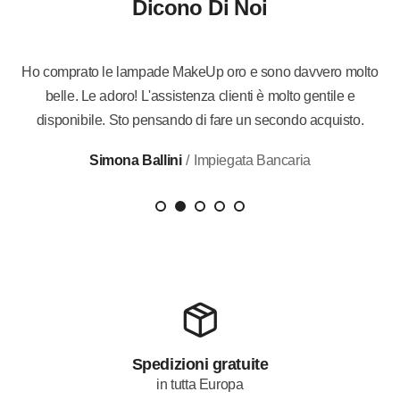
Dicono Di Noi
no
Ho comprato le lampade MakeUp oro e sono davvero molto
n
belle. Le adoro! L'assistenza clienti è molto gentile e
r
in
disponibile. Sto pensando di fare un secondo acquisto.
Simona Ballini
/
Impiegata Bancaria
Spedizioni gratuite
in tutta Europa