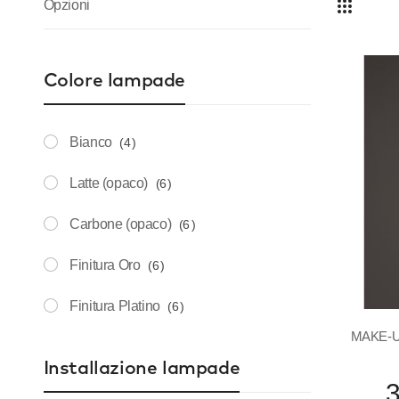
Opzioni
Griglia
Lista
Colore lampade
elemento
Bianco
4
elemento
Latte (opaco)
6
elemento
Carbone (opaco)
6
elemento
Finitura Oro
6
elemento
Finitura Platino
6
MAKE-U
Installazione lampade
3