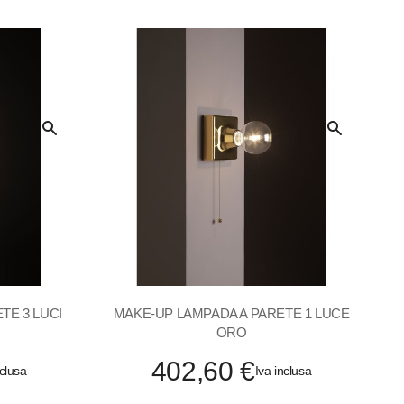
Quick
Quick
View
View
TE 3 LUCI
MAKE-UP LAMPADA A PARETE 1 LUCE
ORO
402,60 €
nclusa
Iva inclusa