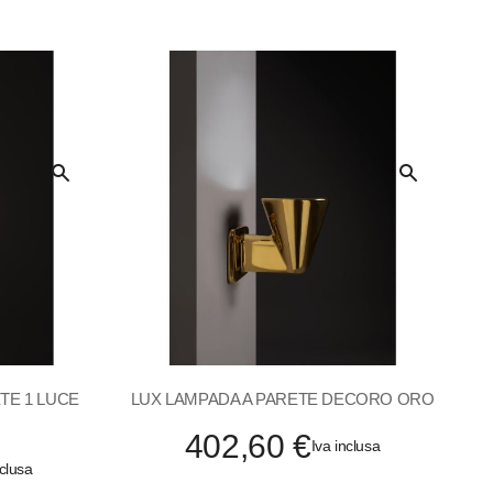
Quick
Quick
View
View
TE 1 LUCE
LUX LAMPADA A PARETE DECORO ORO
402,60 €
Iva inclusa
nclusa