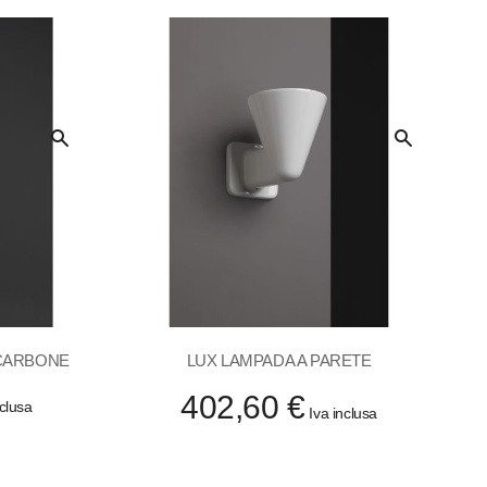
Quick
Quick
View
View
 CARBONE
LUX LAMPADA A PARETE
402,60 €
nclusa
Iva inclusa