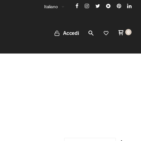
Italiano
0
Accedi
Impost