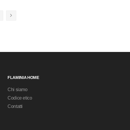
ente stai leggendo la pagina
Pagina
Pagina
Successivo
FLAMINIA HOME
Chi siamo
Codice etico
Contatti