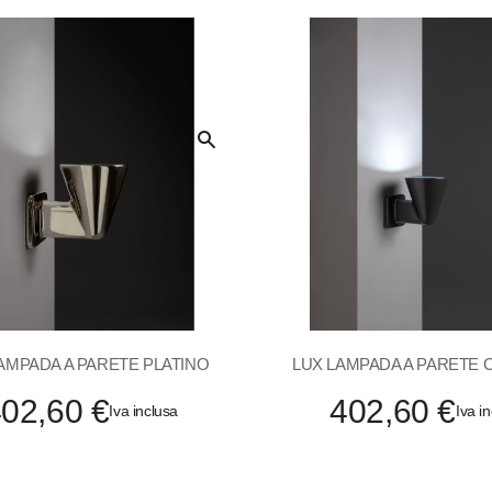
Quick
View
AMPADA A PARETE PLATINO
LUX LAMPADA A PARETE
02,60 €
402,60 €
Iva inclusa
Iva i