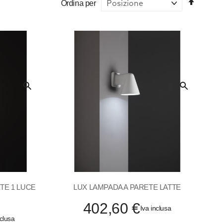
Ordina per
la
direzio
decres
Quick
Quick
View
View
TE 1 LUCE
LUX LAMPADA A PARETE LATTE
402,60 €
Iva inclusa
nclusa