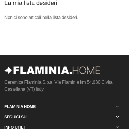
La mia lista desideri
Non ci sono articoli nella lista desideri.
Ceramica Flaminia S.p.a.
Via Flaminia km 54,630
Civita
Castellana (VT) Italy
FLAMINIA HOME
SEGUICI SU
INFO UTILI