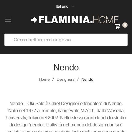
Italiano
0
Search
Salta
al
Nendo
contenuto
Home
Designers
Nendo
Nendo – Oki Sato è Chief Designer e fondatore di Nendo.
Nato nel 1977 a Toronto, ha ricevuto M.Arch. dalla Waseda
University, Tokyo nel 2002. Nello stesso anno fonda lo studio
di design “nendo”. L’attività nel mondo del design non si è
limitata a una sola area ma è piuttosto multiforme, spaziando