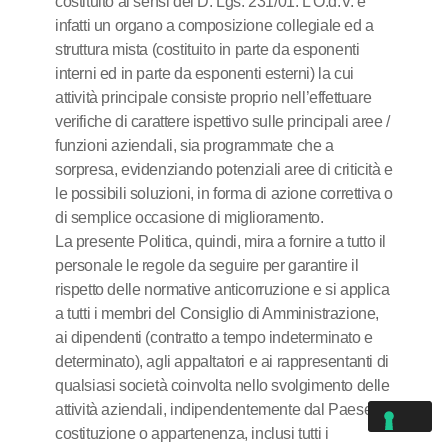
costituito ai sensi del D. Lgs. 231/01. L’O.d.V. è
infatti un organo a composizione collegiale ed a
struttura mista (costituito in parte da esponenti
interni ed in parte da esponenti esterni) la cui
attività principale consiste proprio nell’effettuare
verifiche di carattere ispettivo sulle principali aree /
funzioni aziendali, sia programmate che a
sorpresa, evidenziando potenziali aree di criticità e
le possibili soluzioni, in forma di azione correttiva o
di semplice occasione di miglioramento.
La presente Politica, quindi, mira a fornire a tutto il
personale le regole da seguire per garantire il
rispetto delle normative anticorruzione e si applica
a tutti i membri del Consiglio di Amministrazione,
ai dipendenti (contratto a tempo indeterminato e
determinato), agli appaltatori e ai rappresentanti di
qualsiasi società coinvolta nello svolgimento delle
attività aziendali, indipendentemente dal Paese di
costituzione o appartenenza, inclusi tutti i