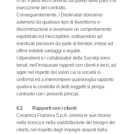
in un Paese terzo diverso da quello delle parti o di
esecuzione del contratto.
Conseguentemente, i Destinatari dovranno
astenersi da qualsiasi tipo di favoritismo o
discriminazione e osservare un comportamento
equilibrato ed ineccepibile, sottraendosi ad
eventuali pressioni da parte di fornitori, intese ad
offrire indebiti vantaggi o regalie.
I dipendenti e i collaboratori della Società sono
tenuti, nell’instaurare rapporti con clienti e terzi, ad
agire nel rispetto dei valori cui la società si
uniforma ed a interrompere qualsivoglia rapporto
qualora la condotta di detti soggetti si ponga
contrasto con i presenti principi.
6.2 Rapporti con i clienti
Ceramica Flaminia S.p.A. orienta le sue risorse
nella ricerca e nella soddisfazione dei bisogni dei
clienti, nel rispetto degli impegni assunti dalla