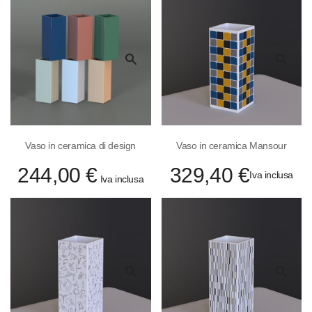
decrescente
Quick
Quick
View
View
Vaso in ceramica di design
Vaso in ceramica Mansour
244,00 €
329,40 €
Iva inclusa
Iva inclusa
Quick
Quick
View
View