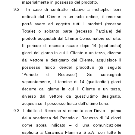
.
materialmente in possesso del prodotto
9.2
In caso di contratto relativo a molteplici beni
ordinati dal Cliente in un solo ordine, il recesso
potrà avere ad oggetto tutti i prodotti (recesso
Totale) o soltanto parte (recesso Parziale) dei
prodotti acquistati dal Cliente Consumatore sul sito.
Il periodo di recesso scade dopo 14 (quattordici)
giorni dal giorno in cui il Cliente o un terzo, diverso
dal vettore e designato dal Cliente, acquisisce il
possesso fisico dei/del prodotti/o (di seguito
“Periodo di Recesso”). Se consegnati
separatamente, il termine di 14 (quattordici) giorni
decorre dal giorno in cui il Cliente o un terzo,
diverso dal vettore da quest’ultimo designato,
acquisisce il possesso fisico dell’ultimo bene.
9.3
I
diritto di Recesso si esercita con l’invio – prima
l
della scadenza del Periodo di Recesso di 14 giorni
come sopra indicato – di una comunicazione
esplicita a Ceramica Flaminia S.p.A. con tutte le