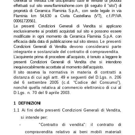
Generali di Vendita che disciplinano tutte le vendite di prodotti
effettuati sul sito www.flaminiahome.com (di seguito il “sito”) di
proprietà di Ceramica Flaminia S.p.A., con sede legale ­­­­­­­­­­­­­­­in via
Flaminia km 54,630 a Civita Castellana (VT), c.f./P.IVA
00061720561.
Le presenti Condizioni Generali di Vendita si applicano
esclusivamente ai prodotti acquistati sul sito e possono essere
modificate in ogni momento da Ceramica Flaminia S.p.A. con
efficacia dalla data di pubblicazione sul sito stesso.
Le presenti
Condizioni Generali di Vendita
devono considerarsi parte
integrante e sostanziale del contratto
di compravendita.
L
’acquirente prima di procedere all’acquisto, è tenuto a leggere le
presenti Condizioni Generali di Vendita che si intendono
inequivocabilmente accettate al momento dell’acquisto.
Il sito
osserva
la normativa in materia di contratti a
distanza di cui agli artt. 49 e seguenti del D.Lgs. n. 206
del 6 settembre 2005 (c.d. “Codice del Consumo”),
nonché quella relativa al commercio elettronico di cui al
D.Lgs. n. 70 del 9 aprile 2003.
1
DEFINIZIONI
1.1
Ai fini delle presenti Condizioni Generali di Vendita,
si intende per:
-
"Contratto di vendita": il contratto di
compravendita relativo ai beni mobili materiali