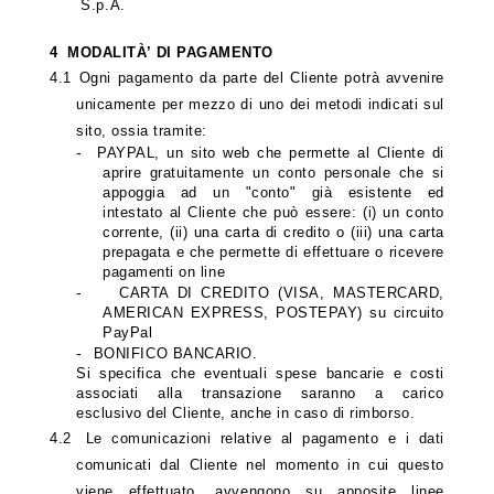
S.p.A.
4
MODALITÀ’ DI PAGAMENTO
4.1
Ogni pagamento da parte del Cliente potrà avvenire
unicamente per mezzo di uno dei metodi indicati sul
sito, ossia tramite:
-
PAYPAL, un sito web che permette al Cliente di
aprire gratuitamente un conto personale che si
appoggia ad un "conto" già esistente ed
intestato al Cliente che può essere: (i) un conto
corrente, (ii) una carta di credito o (iii) una carta
prepagata e che permette di effettuare o ricevere
pagamenti on line
-
CARTA DI CREDITO (VISA, MASTERCARD,
AMERICAN EXPRESS, POSTEPAY) su circuito
PayPal
-
BONIFICO BANCARIO
.
Si specifica che eventuali spese bancarie e costi
associati alla transazione saranno a carico
esclusivo del Cliente, anche in caso di rimborso.
4.2
Le comunicazioni relative al pagamento e i dati
comunicati dal Cliente nel momento in cui questo
viene effettuato, avvengono su apposite linee