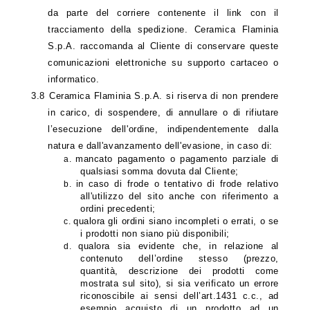
da parte del corriere contenente il link con il
tracciamento della spedizione.
Ceramica Flaminia
S.p.A. raccomanda al Cliente di conservare queste
comunicazioni elettroniche su supporto cartaceo o
informatico.
3.8
Ceramica
Flaminia S.p.A. si riserva di non prendere
in carico, di sospendere, di annullare o di rifiutare
l’esecuzione dell'ordine, indipendentemente dalla
natura e dall'avanzamento dell'evasione, in caso di:
mancato pagamento o pagamento parziale di
a.
qualsiasi somma dovuta dal Cliente;
in caso di frode o tentativo di frode relativo
b.
all'utilizzo del sito anche con riferimento a
ordini precedenti;
qualora gli ordini siano incompleti o errati, o se
c.
i prodotti non siano più disponibili;
qualora sia evidente che, in relazione al
d.
contenuto dell’ordine stesso (prezzo,
quantità, descrizione dei prodotti come
mostrata sul sito), si sia verificato un errore
riconoscibile ai sensi dell’art.1431 c.c., ad
esempio acquisto di un prodotto ad un