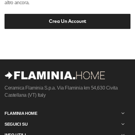
altro ancora.
Crea Un Account
Ceramica Flaminia S.p.a.
Via Flaminia km 54,630
Civita
Castellana (VT) Italy
FLAMINIA HOME
SEGUICI SU
INFO UTILI